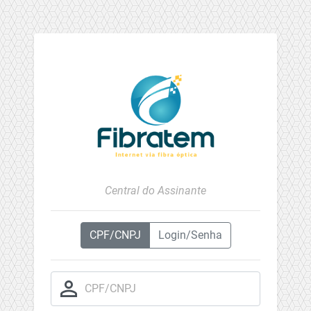
Central do Assinante
CPF/CNPJ
Login/Senha
person_outline
CPF/CNPJ