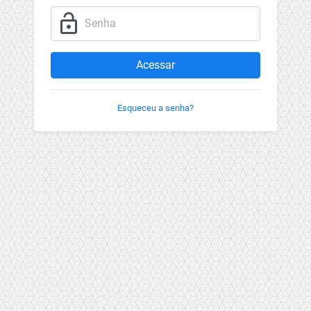
lock_open
Senha
Acessar
Esqueceu a senha?